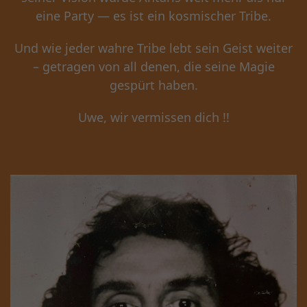
eine Party — es ist ein kosmischer Tribe.
Und wie jeder wahre Tribe lebt sein Geist weiter
– getragen von all denen, die seine Magie
gespürt haben.
Uwe, wir vermissen dich !!